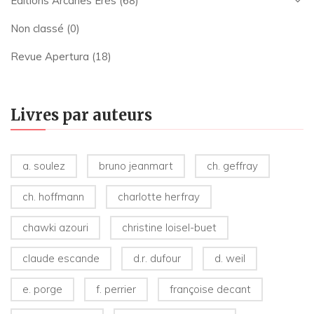
Editions Arcanes Erès
(68)
Non classé
(0)
Revue Apertura
(18)
Livres par auteurs
a. soulez
bruno jeanmart
ch. geffray
ch. hoffmann
charlotte herfray
chawki azouri
christine loisel-buet
claude escande
d.r. dufour
d. weil
e. porge
f. perrier
françoise decant