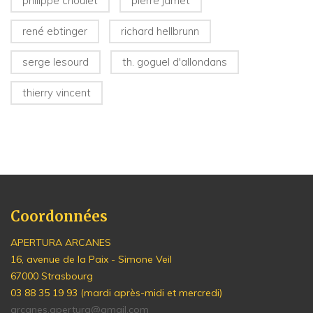
philippe choulet
pierre jamet
rené ebtinger
richard hellbrunn
serge lesourd
th. goguel d'allondans
thierry vincent
Coordonnées
APERTURA ARCANES
16, avenue de la Paix - Simone Veil
67000 Strasbourg
03 88 35 19 93 (mardi après-midi et mercredi)
arcanes.apertura@gmail.com