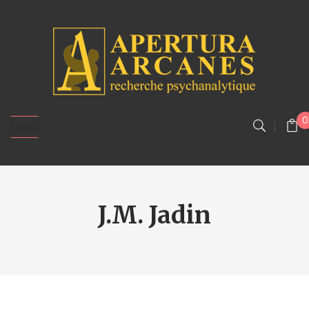
0
MENU
J.M. Jadin