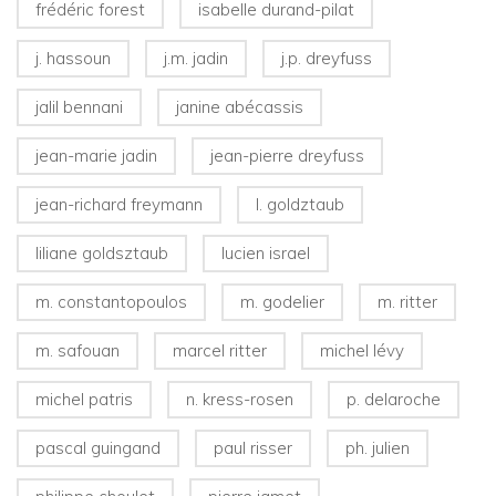
frédéric forest
isabelle durand-pilat
j. hassoun
j.m. jadin
j.p. dreyfuss
jalil bennani
janine abécassis
jean-marie jadin
jean-pierre dreyfuss
jean-richard freymann
l. goldztaub
liliane goldsztaub
lucien israel
m. constantopoulos
m. godelier
m. ritter
m. safouan
marcel ritter
michel lévy
michel patris
n. kress-rosen
p. delaroche
pascal guingand
paul risser
ph. julien