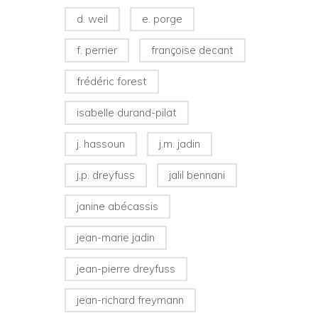
d. weil
e. porge
f. perrier
françoise decant
frédéric forest
isabelle durand-pilat
j. hassoun
j.m. jadin
j.p. dreyfuss
jalil bennani
janine abécassis
jean-marie jadin
jean-pierre dreyfuss
jean-richard freymann