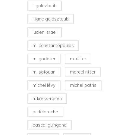
l. goldztaub
liliane goldsztaub
lucien israel
m. constantopoulos
m. godelier
m. ritter
m. safouan
marcel ritter
michel lévy
michel patris
n. kress-rosen
p. delaroche
pascal guingand