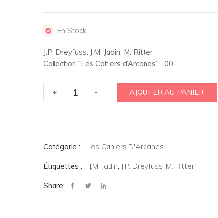
En Stock
J.P. Dreyfuss, J.M. Jadin, M. Ritter
Collection “Les Cahiers d’Arcanes”, -00-
quantité
+
-
AJOUTER AU PANIER
de
Ecritures
de
l'inconscient.
Catégorie :
De
Les Cahiers D'Arcanes
la
Étiquettes :
J.M. Jadin
,
J.P. Dreyfuss
,
M. Ritter
lettre
à
Share:
la
topologie