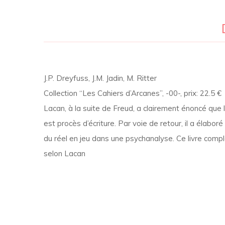
J.P. Dreyfuss, J.M. Jadin, M. Ritter
Collection “Les Cahiers d’Arcanes”, -00-, prix: 22.5 €
Lacan, à la suite de Freud, a clairement énoncé que l’i
est procès d’écriture. Par voie de retour, il a élab
du réel en jeu dans une psychanalyse. Ce livre comp
selon Lacan