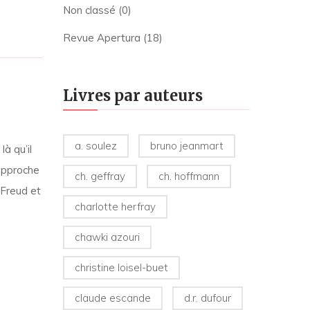
Non classé
(0)
Revue Apertura
(18)
Livres par auteurs
a. soulez
bruno jeanmart
là qu’il
’approche
ch. geffray
ch. hoffmann
 Freud et
charlotte herfray
chawki azouri
christine loisel-buet
claude escande
d.r. dufour