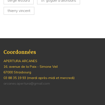
serge lesourd
th. goguel d'allondans
thierry vincent
Coordonnées
APERTURA ARCANES
16, avenue de la Paix - Simone Veil
67000 Strasbourg
03 88 35 19 93 (mardi après-midi et mercredi)
arcanes.apertura@gmail.com