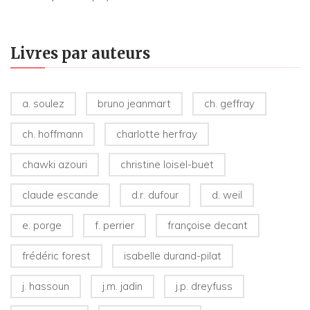
Livres par auteurs
a. soulez
bruno jeanmart
ch. geffray
ch. hoffmann
charlotte herfray
chawki azouri
christine loisel-buet
claude escande
d.r. dufour
d. weil
e. porge
f. perrier
françoise decant
frédéric forest
isabelle durand-pilat
j. hassoun
j.m. jadin
j.p. dreyfuss