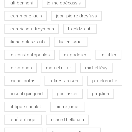
jalil bennani
janine abécassis
jean-marie jadin
jean-pierre dreyfuss
jean-richard freymann
l. goldztaub
liliane goldsztaub
lucien israel
m. constantopoulos
m. godelier
m. ritter
m. safouan
marcel ritter
michel lévy
michel patris
n. kress-rosen
p. delaroche
pascal guingand
paul risser
ph. julien
philippe choulet
pierre jamet
rené ebtinger
richard hellbrunn