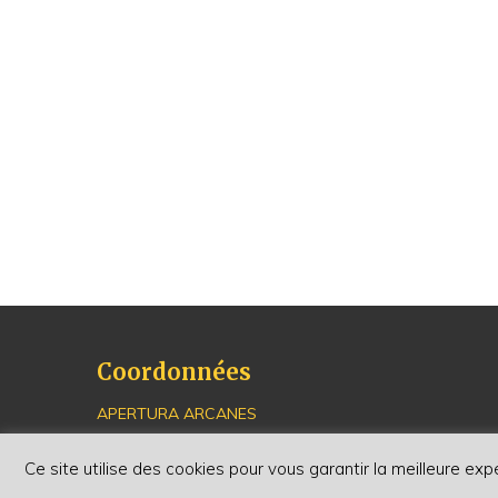
Coordonnées
APERTURA ARCANES
16, avenue de la Paix - Simone Veil
67000 Strasbourg
Ce site utilise des cookies pour vous garantir la meilleure exp
03 88 35 19 93 (mardi après-midi et mercredi)