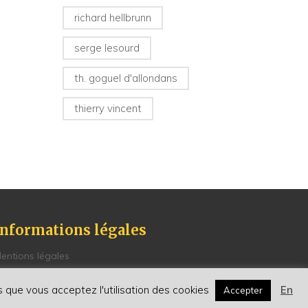
richard hellbrunn
serge lesourd
th. goguel d'allondans
thierry vincent
Informations légales
entions légales
olitique de Confidentialité
onditions générales de vente
ns que vous acceptez l'utilisation des cookies
En
Accepter
enseignements et contacts