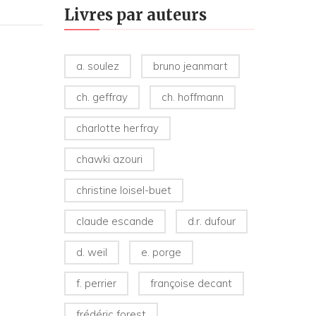
Livres par auteurs
a. soulez
bruno jeanmart
ch. geffray
ch. hoffmann
charlotte herfray
chawki azouri
christine loisel-buet
claude escande
d.r. dufour
d. weil
e. porge
f. perrier
françoise decant
frédéric forest