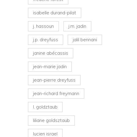
isabelle durand-pilat
j. hassoun
j.m. jadin
j.p. dreyfuss
jalil bennani
janine abécassis
jean-marie jadin
jean-pierre dreyfuss
jean-richard freymann
l. goldztaub
liliane goldsztaub
lucien israel