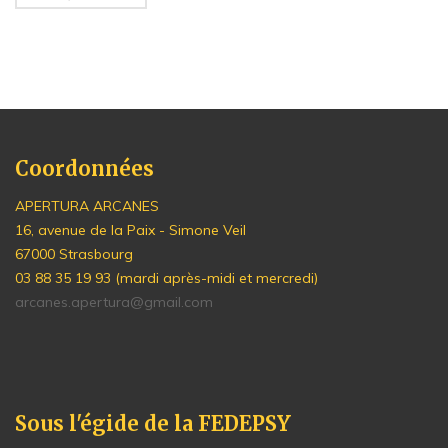
Coordonnées
APERTURA ARCANES
16, avenue de la Paix - Simone Veil
67000 Strasbourg
03 88 35 19 93 (mardi après-midi et mercredi)
arcanes.apertura@gmail.com
Sous l'égide de la FEDEPSY