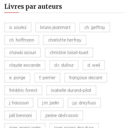
Livres par auteurs
a. soulez
bruno jeanmart
ch. geffray
ch. hoffmann
charlotte herfray
chawki azouri
christine loisel-buet
claude escande
d.r. dufour
d. weil
e. porge
f. perrier
françoise decant
frédéric forest
isabelle durand-pilat
j. hassoun
j.m. jadin
j.p. dreyfuss
jalil bennani
janine abécassis
jean-marie jadin
jean-pierre dreyfuss