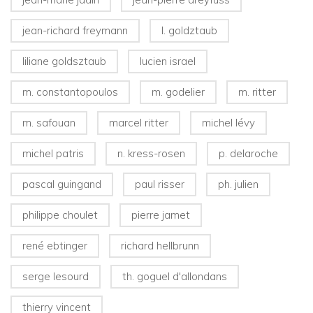
jean-richard freymann
l. goldztaub
liliane goldsztaub
lucien israel
m. constantopoulos
m. godelier
m. ritter
m. safouan
marcel ritter
michel lévy
michel patris
n. kress-rosen
p. delaroche
pascal guingand
paul risser
ph. julien
philippe choulet
pierre jamet
rené ebtinger
richard hellbrunn
serge lesourd
th. goguel d'allondans
thierry vincent