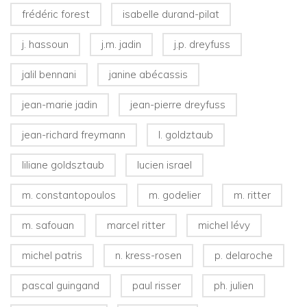
frédéric forest
isabelle durand-pilat
j. hassoun
j.m. jadin
j.p. dreyfuss
jalil bennani
janine abécassis
jean-marie jadin
jean-pierre dreyfuss
jean-richard freymann
l. goldztaub
liliane goldsztaub
lucien israel
m. constantopoulos
m. godelier
m. ritter
m. safouan
marcel ritter
michel lévy
michel patris
n. kress-rosen
p. delaroche
pascal guingand
paul risser
ph. julien