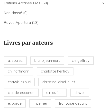
Editions Arcanes Erès
(68)
Non classé
(0)
Revue Apertura
(18)
Livres par auteurs
a. soulez
bruno jeanmart
ch. geffray
ch. hoffmann
charlotte herfray
chawki azouri
christine loisel-buet
claude escande
d.r. dufour
d. weil
e. porge
f. perrier
françoise decant