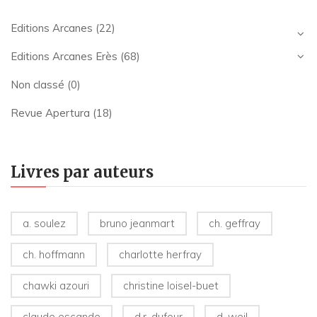
Editions Arcanes
(22)
Editions Arcanes Erès
(68)
Non classé
(0)
Revue Apertura
(18)
Livres par auteurs
a. soulez
bruno jeanmart
ch. geffray
ch. hoffmann
charlotte herfray
chawki azouri
christine loisel-buet
claude escande
d.r. dufour
d. weil