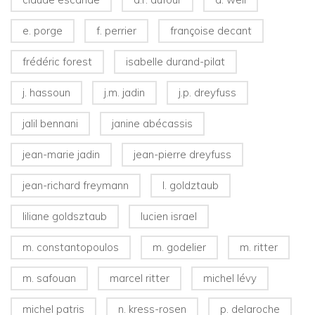
e. porge
f. perrier
françoise decant
frédéric forest
isabelle durand-pilat
j. hassoun
j.m. jadin
j.p. dreyfuss
jalil bennani
janine abécassis
jean-marie jadin
jean-pierre dreyfuss
jean-richard freymann
l. goldztaub
liliane goldsztaub
lucien israel
m. constantopoulos
m. godelier
m. ritter
m. safouan
marcel ritter
michel lévy
michel patris
n. kress-rosen
p. delaroche