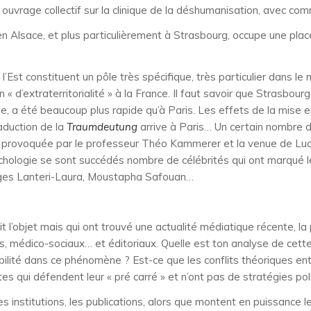
 ouvrage collectif sur la clinique de la déshumanisation, avec comme
n Alsace, et plus particulièrement à Strasbourg, occupe une pla
’Est constituent un pôle très spécifique, très particulier dans l
n « d’extraterritorialité » à la France. Il faut savoir que Strasbo
sme, a été beaucoup plus rapide qu’à Paris. Les effets de la mise
raduction de la
Traumdeutung
arrive à Paris… Un certain nombre d’
 provoquée par le professeur Théo Kammerer et la venue de Lucien
ychologie se sont succédés nombre de célébrités qui ont marqué l
orges Lanteri-Laura, Moustapha Safouan…
t l’objet mais qui ont trouvé une actualité médiatique récente, l
iers, médico-sociaux… et éditoriaux. Quelle est ton analyse de cet
ilité dans ce phénomène ? Est-ce que les conflits théoriques entre
es qui défendent leur « pré carré » et n’ont pas de stratégies po
s institutions, les publications, alors que montent en puissance 