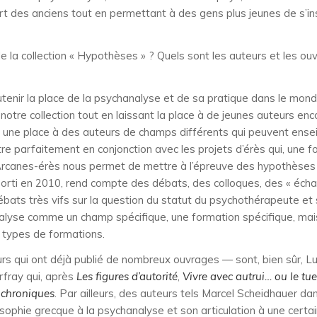
port des anciens tout en permettant à des gens plus jeunes de s’i
 de la collection « Hypothèses » ? Quels sont les auteurs et les 
tenir la place de la psychanalyse et de sa pratique dans le monde
notre collection tout en laissant la place à de jeunes auteurs 
 une place à des auteurs de champs différents qui peuvent enseigne
ntre parfaitement en conjonction avec les projets d’érès qui, une
d’Arcanes-érès nous permet de mettre à l’épreuve des hypothèses 
sorti en 2010, rend compte des débats, des colloques, des « écha
ébats très vifs sur la question du statut du psychothérapeute et
analyse comme un champ spécifique, une formation spécifique, mais
 types de formations.
s qui ont déjà publié de nombreux ouvrages — sont, bien sûr, Luc
rfray qui, après
Les figures d’autorité
,
Vivre avec autrui… ou le tue
s chroniques
. Par ailleurs, des auteurs tels Marcel Scheidhauer d
sophie grecque à la psychanalyse et son articulation à une certai