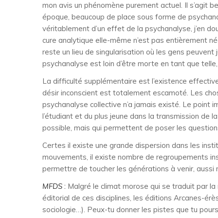
mon avis un phénomène purement actuel. Il s’agit bel
époque, beaucoup de place sous forme de psychanaly
véritablement d’un effet de la psychanalyse, j’en doute
cure analytique elle-même n’est pas entièrement néga
reste un lieu de singularisation où les gens peuven
psychanalyse est loin d’être morte en tant que tell
La difficulté supplémentaire est l’existence effecti
désir inconscient est totalement escamoté. Les choses 
psychanalyse collective n’a jamais existé. Le point im
l’étudiant et du plus jeune dans la transmission de la
possible, mais qui permettent de poser les question
Certes il existe une grande dispersion dans les insti
mouvements, il existe nombre de regroupements insti
permettre de toucher les générations à venir, aussi n
MFDS
:
Malgré le climat morose qui se traduit par l
éditorial de ces disciplines, les éditions Arcanes-é
sociologie…). Peux-tu donner les pistes que tu pours