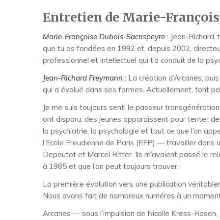
Entretien de Marie-Françoi
Marie-Françoise Dubois-Sacrispeyre
: Jean-Richard,
que tu as fondées en 1992 et, depuis 2002, directeur
professionnel et intellectuel qui t’a conduit de la ps
Jean-Richard Freymann
:
La création d’Arcanes, puis 
qui a évolué dans ses formes. Actuellement, font part
Je me suis toujours senti le passeur transgénérationn
ont disparu, des jeunes apparaissent pour tenter de m
la psychiatrie, la psychologie et tout ce que l’on app
l’Ecole Freudienne de Paris (EFP) — travailler dans u
Depoutot et Marcel Ritter. Ils m’avaient passé le rel
à 1985 et que l’on peut toujours trouver.
La première évolution vers une publication véritablem
Nous avons fait de nombreux numéros à un moment de
Arcanes — sous l’impulsion de Nicolle Kress-Rosen,