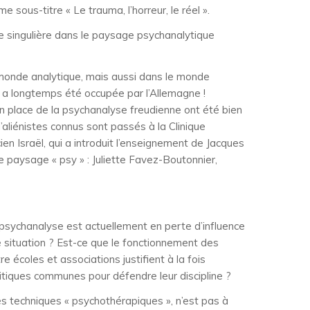
 sous-titre « Le trauma, l’horreur, le réel ».
ce singulière dans le paysage psychanalytique
e monde analytique, mais aussi dans le monde
urg a longtemps été occupée par l’Allemagne !
 en place de la psychanalyse freudienne ont été bien
aliénistes connus sont passés à la Clinique
 Israël, qui a introduit l’enseignement de Jacques
e paysage « psy » : Juliette Favez-Boutonnier,
a psychanalyse est actuellement en perte d’influence
te situation ? Est-ce que le fonctionnement des
 écoles et associations justifient à la fois
litiques communes pour défendre leur discipline ?
les techniques « psychothérapiques », n’est pas à