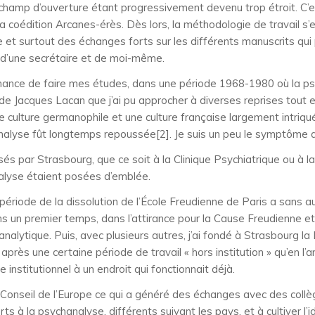
champ d’ouverture étant progressivement devenu trop étroit. C’e
a coédition Arcanes-érès. Dès lors, la méthodologie de travail s’e
et surtout des échanges forts sur les différents manuscrits qui 
, d’une secrétaire et de moi-même.
 chance de faire mes études, dans une période 1968-1980 où la psy
 de Jacques Lacan que j’ai pu approcher à diverses reprises tout
ne culture germanophile et une culture française largement intriq
analyse fût longtemps repoussée[2]. Je suis un peu le symptôme 
és par Strasbourg, que ce soit à la Clinique Psychiatrique ou à la
nalyse étaient posées d’emblée.
 période de la dissolution de l’École Freudienne de Paris a sans a
 dans un premier temps, dans l’attirance pour la Cause Freudienne e
nalytique. Puis, avec plusieurs autres, j’ai fondé à Strasbourg la
’est après une certaine période de travail « hors institution » qu’
 institutionnel à un endroit qui fonctionnait déjà.
nseil de l’Europe ce qui a généré des échanges avec des collèg
ts à la psychanalyse, différents suivant les pays, et à cultiver l’