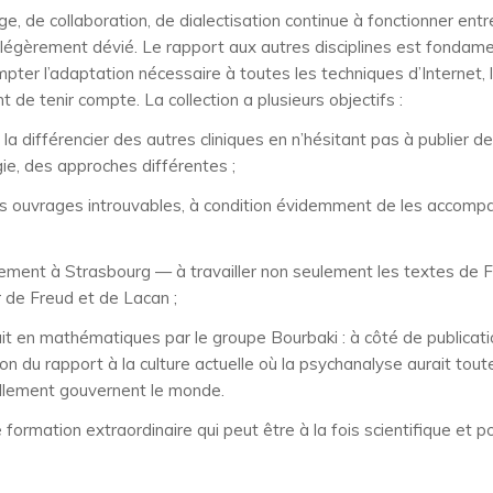
ge, de collaboration, de dialectisation continue à fonctionner ent
, légèrement dévié. Le rapport aux autres disciplines est fondam
ompter l’adaptation nécessaire à toutes les techniques d’Internet,
de tenir compte. La collection a plusieurs objectifs :
 la différencier des autres cliniques en n’hésitant pas à publier d
ie, des approches différentes ;
ains ouvrages introuvables, à condition évidemment de les accompa
llement à Strasbourg — à travailler non seulement les textes de F
r de Freud et de Lacan ;
fait en mathématiques par le groupe Bourbaki : à côté de publicat
on du rapport à la culture actuelle où la psychanalyse aurait toute
uellement gouvernent le monde.
 formation extraordinaire qui peut être à la fois scientifique et p