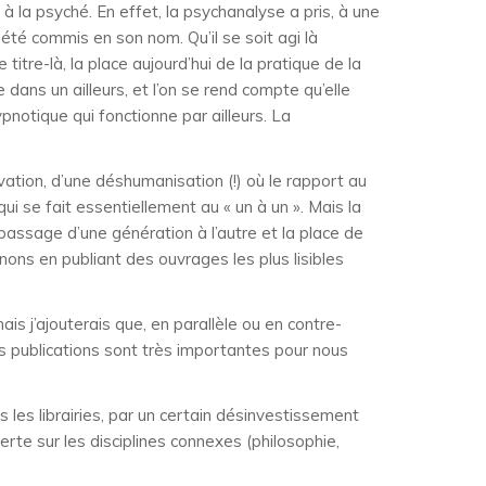
 la psyché. En effet, la psychanalyse a pris, à une
té commis en son nom. Qu’il se soit agi là
 titre-là, la place aujourd’hui de la pratique de la
ans un ailleurs, et l’on se rend compte qu’elle
notique qui fonctionne par ailleurs. La
vation, d’une déshumanisation (!) où le rapport au
ui se fait essentiellement au « un à un ». Mais la
e passage d’une génération à l’autre et la place de
gnons en publiant des ouvrages les plus lisibles
is j’ajouterais que, en parallèle ou en contre-
s publications sont très importantes pour nous
 les librairies, par un certain désinvestissement
rte sur les disciplines connexes (philosophie,