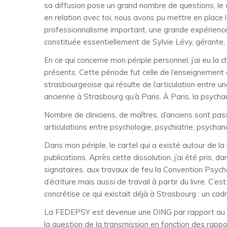
sa diffusion pose un grand nombre de questions, le 
en relation avec toi, nous avons pu mettre en place l
professionnalisme important, une grande expérience 
constituée essentiellement de Sylvie Lévy, gérante
En ce qui concerne mon périple personnel, j’ai eu la
présents. Cette période fut celle de l’enseignement
strasbourgeoise qui résulte de l’articulation entre u
ancienne à Strasbourg qu’à Paris. À Paris, la psych
Nombre de cliniciens, de maîtres, d’anciens sont pass
articulations entre psychologie, psychiatrie, psycha
Dans mon périple, le cartel qui a existé autour de la
publications. Après cette dissolution, j’ai été pris,
signataires, aux travaux de feu la Convention Psycha
d’écriture mais aussi de travail à partir du livre. C
concrétise ce qui existait déjà à Strasbourg : un cadre
La FEDEPSY est devenue une OING par rapport au Co
la question de la transmission en fonction des rappor