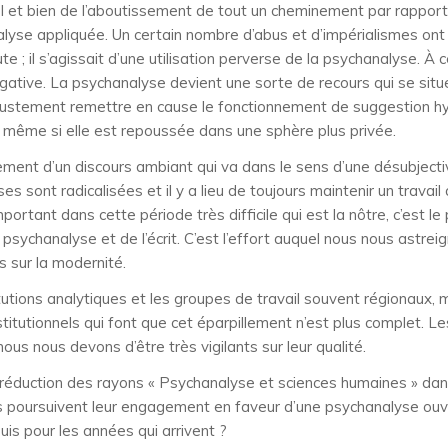
 et bien de l’aboutissement de tout un cheminement par rapport à
se appliquée. Un certain nombre d’abus et d’impérialismes ont é
 ; il s’agissait d’une utilisation perverse de la psychanalyse. À ce
tive. La psychanalyse devient une sorte de recours qui se situe d
t justement remettre en cause le fonctionnement de suggestion hyp
e, même si elle est repoussée dans une sphère plus privée.
vement d’un discours ambiant qui va dans le sens d’une désubjecti
sont radicalisées et il y a lieu de toujours maintenir un travail q
portant dans cette période très difficile qui est la nôtre, c’est l
 psychanalyse et de l’écrit. C’est l’effort auquel nous nous astrei
s sur la modernité.
tutions analytiques et les groupes de travail souvent régionaux, ma
tutionnels qui font que cet éparpillement n’est plus complet. Le
ous nous devons d’être très vigilants sur leur qualité.
a réduction des rayons « Psychanalyse et sciences humaines » dans
rès poursuivent leur engagement en faveur d’une psychanalyse ouve
uis pour les années qui arrivent ?