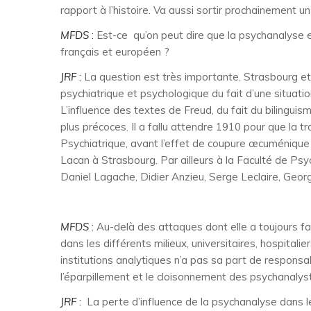
rapport à l’histoire. Va aussi sortir prochainement un
MFDS
:
Est-ce qu’on peut dire que la psychanalyse e
français et européen ?
JRF
:
La question est très importante. Strasbourg et l
psychiatrique et psychologique du fait d’une situatio
L’influence des textes de Freud, du fait du bilingui
plus précoces. Il a fallu attendre 1910 pour que la t
Psychiatrique, avant l’effet de coupure œcuménique
Lacan à Strasbourg. Par ailleurs à la Faculté de Ps
Daniel Lagache, Didier Anzieu, Serge Leclaire, Ge
MFDS
:
Au-delà des attaques dont elle a toujours fai
dans les différents milieux, universitaires, hospital
institutions analytiques n’a pas sa part de responsab
l’éparpillement et le cloisonnement des psychanalyst
JRF
:
La perte d’influence de la psychanalyse dans le