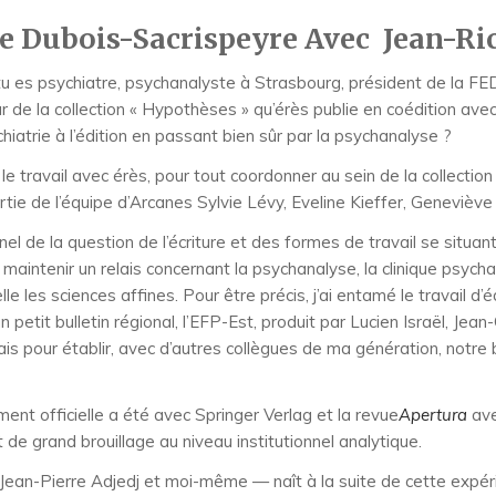
se Dubois-Sacrispeyre Avec Jean-R
 tu es psychiatre, psychanalyste à Strasbourg, président de la FE
 de la collection « Hypothèses » qu’érès publie en coédition avec
ychiatrie à l’édition en passant bien sûr par la psychanalyse ?
le travail avec érès, pour tout coordonner au sein de la collection
ie de l’équipe d’Arcanes Sylvie Lévy, Eveline Kieffer, Geneviève 
el de la question de l’écriture et des formes de travail se situan
aintenir un relais concernant la psychanalyse, la clinique psychan
elle les sciences affines. Pour être précis, j’ai entamé le travail
n petit bulletin régional, l’EFP-Est, produit par Lucien Israël, Je
ais pour établir, avec d’autres collègues de ma génération, notre b
ent officielle a été avec Springer Verlag et la revue
Apertura
ave
 grand brouillage au niveau institutionnel analytique.
 Jean-Pierre Adjedj et moi-même — naît à la suite de cette exp