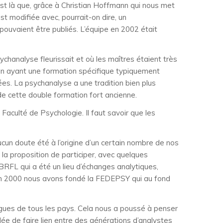
st là que, grâce à Christian Hoffmann qui nous met
st modifiée avec, pourrait-on dire, un
pouvaient être publiés. L’équipe en 2002 était
chanalyse fleurissait et où les maîtres étaient très
 en ayant une formation spécifique typiquement
uées. La psychanalyse a une tradition bien plus
de cette double formation fort ancienne.
 Faculté de Psychologie. Il faut savoir que les
ucun doute été à l’origine d’un certain nombre de nos
t la proposition de participer, avec quelques
 BRFL qui a été un lieu d’échanges analytiques,
en l’an 2000 nous avons fondé la FEDEPSY qui au fond
ues de tous les pays. Cela nous a poussé à penser
idée de faire lien entre des générations d’analystes