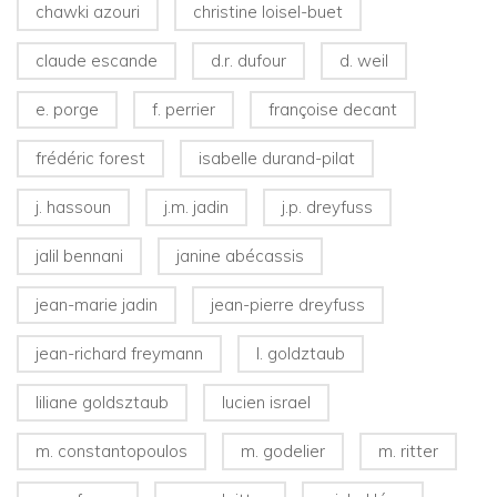
chawki azouri
christine loisel-buet
claude escande
d.r. dufour
d. weil
e. porge
f. perrier
françoise decant
frédéric forest
isabelle durand-pilat
j. hassoun
j.m. jadin
j.p. dreyfuss
jalil bennani
janine abécassis
jean-marie jadin
jean-pierre dreyfuss
jean-richard freymann
l. goldztaub
liliane goldsztaub
lucien israel
m. constantopoulos
m. godelier
m. ritter