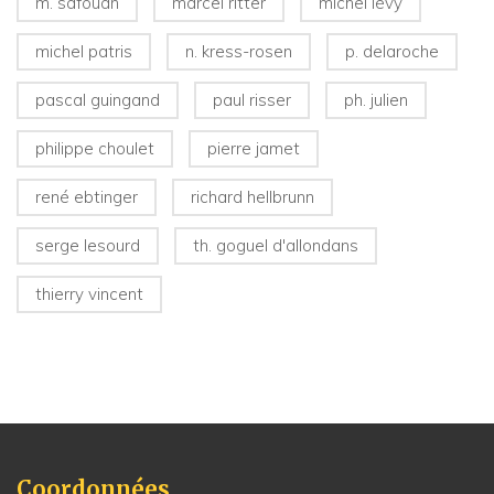
m. safouan
marcel ritter
michel lévy
michel patris
n. kress-rosen
p. delaroche
pascal guingand
paul risser
ph. julien
philippe choulet
pierre jamet
rené ebtinger
richard hellbrunn
serge lesourd
th. goguel d'allondans
thierry vincent
Coordonnées