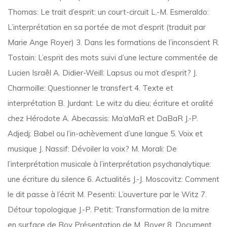
Thomas: Le trait d’esprit: un court-circuit L.-M. Esmeraldo:
L’interprétation en sa portée de mot d’esprit (traduit par
Marie Ange Royer) 3. Dans les formations de l’inconscient R.
Tostain: L’esprit des mots suivi d’une lecture commentée de
Lucien Israêl A. Didier-Weill: Lapsus ou mot d’esprit? J.
Charmoille: Questionner le transfert 4. Texte et
interprétation B. Jurdant: Le witz du dieu; écriture et oralité
chez Hérodote A. Abecassis: Ma’aMaR et DaBaR J.-P.
Adjedj: Babel ou l’in-achèvement d’une langue 5. Voix et
musique J. Nassif: Dévoiler la voix? M. Morali: De
l’interprétation musicale à l’interprétation psychanalytique:
une écriture du silence 6. Actualités J.-J. Moscovitz: Comment
le dit passe à l’écrit M. Pesenti: L’ouverture par le Witz 7.
Détour topologique J.-P. Petit: Transformation de la mitre
en surface de Boy Présentation de M. Royer 8. Document