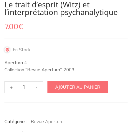
Le trait d’esprit (Witz) et
l’interprétation psychanalytique
7.00
€
En Stock
Apertura 4
Collection “Revue Apertura”, 2003
quantité
+
-
AJOUTER AU PANIER
de
Le
trait
d'esprit
(Witz)
Catégorie :
Revue Apertura
et