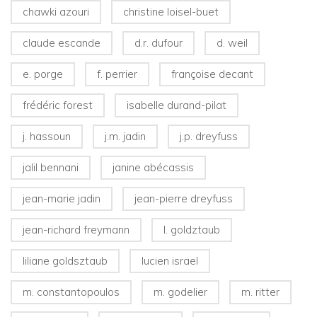
chawki azouri
christine loisel-buet
claude escande
d.r. dufour
d. weil
e. porge
f. perrier
françoise decant
frédéric forest
isabelle durand-pilat
j. hassoun
j.m. jadin
j.p. dreyfuss
jalil bennani
janine abécassis
jean-marie jadin
jean-pierre dreyfuss
jean-richard freymann
l. goldztaub
liliane goldsztaub
lucien israel
m. constantopoulos
m. godelier
m. ritter