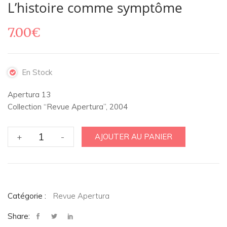
L’histoire comme symptôme
7.00
€
En Stock
Apertura 13
Collection “Revue Apertura”, 2004
quantité
+
-
AJOUTER AU PANIER
de
L'histoire
comme
symptôme
Catégorie :
Revue Apertura
Share: