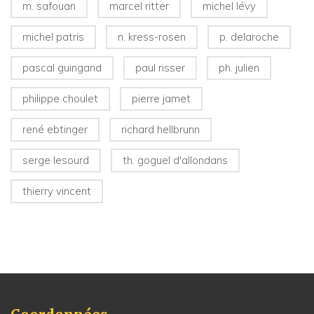
m. safouan
marcel ritter
michel lévy
michel patris
n. kress-rosen
p. delaroche
pascal guingand
paul risser
ph. julien
philippe choulet
pierre jamet
rené ebtinger
richard hellbrunn
serge lesourd
th. goguel d'allondans
thierry vincent