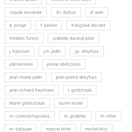
claude escande
d.r. dufour
d. weil
e. porge
f. perrier
françoise decant
frédéric forest
isabelle durand-pilat
j. hassoun
j.m. jadin
j.p. dreyfuss
jalil bennani
janine abécassis
jean-marie jadin
jean-pierre dreyfuss
jean-richard freymann
l. goldztaub
liliane goldsztaub
lucien israel
m. constantopoulos
m. godelier
m. ritter
m. safouan
marcel ritter
michel lévy