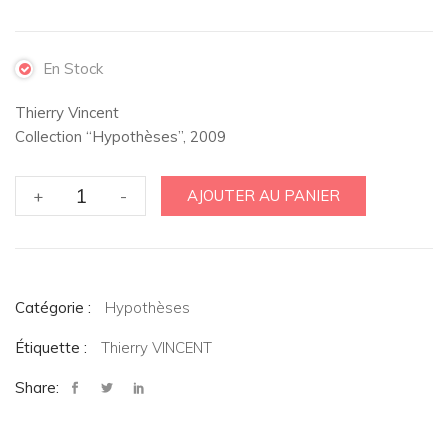
En Stock
Thierry Vincent
Collection “Hypothèses”, 2009
quantité
+
-
AJOUTER AU PANIER
de
La
psychose
freudienne.
Catégorie :
L'invention
Hypothèses
psychanalytique
Étiquette :
Thierry VINCENT
de
la
Share:
psychose
(nouvelle