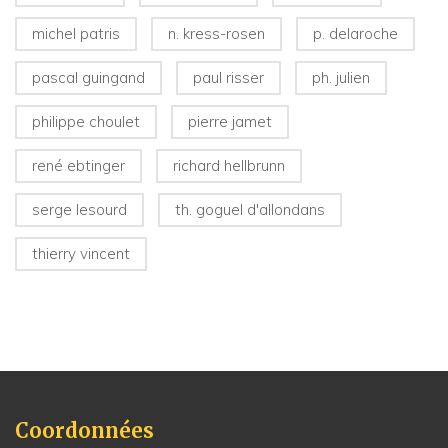
michel patris
n. kress-rosen
p. delaroche
pascal guingand
paul risser
ph. julien
philippe choulet
pierre jamet
rené ebtinger
richard hellbrunn
serge lesourd
th. goguel d'allondans
thierry vincent
Coordonnées