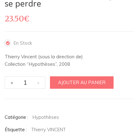
se perdre
23.50
€
En Stock
Thierry Vincent (sous la direction de)
Collection “Hypothèses”, 2008
quantité
+
-
AJOUTER AU PANIER
de
La
boulimie,
une
Catégorie :
indication
Hypothèses
pour
Étiquette :
Thierry VINCENT
se