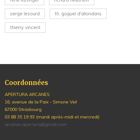
serge lesourd
th. goguel d'allondans
thierry vincent
Coordonnées
APERTURA ARCANES
16, avenue de la Paix - Simone Veil
67000 Strasbourg
03 88 35 19 93 (mardi après-midi et mercredi)
arcanes.apertura@gmail.com