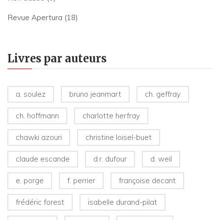
Revue Apertura
(18)
Livres par auteurs
a. soulez
bruno jeanmart
ch. geffray
ch. hoffmann
charlotte herfray
chawki azouri
christine loisel-buet
claude escande
d.r. dufour
d. weil
e. porge
f. perrier
françoise decant
frédéric forest
isabelle durand-pilat