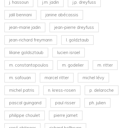
j. hassoun
j.m. jadin
j.p. dreyfuss
jalil bennani
janine abécassis
jean-marie jadin
jean-pierre dreyfuss
jean-richard freymann
l. goldztaub
liliane goldsztaub
lucien israel
m. constantopoulos
m. godelier
m. ritter
m. safouan
marcel ritter
michel lévy
michel patris
n. kress-rosen
p. delaroche
pascal guingand
paul risser
ph. julien
philippe choulet
pierre jamet
rené ebtinger
richard hellbrunn