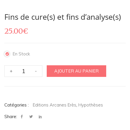
Fins de cure(s) et fins d’analyse(s)
25.00
€
En Stock
quantité
+
-
AJOUTER AU PANIER
de
Fins
de
cure(s)
et
Catégories :
Editions Arcanes Erès
,
Hypothèses
fins
Share:
d'analyse(s)