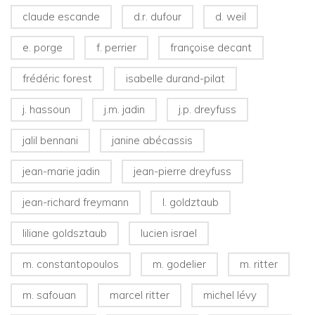
claude escande
d.r. dufour
d. weil
e. porge
f. perrier
françoise decant
frédéric forest
isabelle durand-pilat
j. hassoun
j.m. jadin
j.p. dreyfuss
jalil bennani
janine abécassis
jean-marie jadin
jean-pierre dreyfuss
jean-richard freymann
l. goldztaub
liliane goldsztaub
lucien israel
m. constantopoulos
m. godelier
m. ritter
m. safouan
marcel ritter
michel lévy