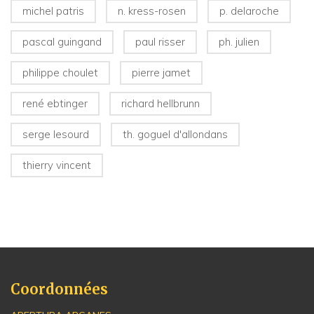
michel patris
n. kress-rosen
p. delaroche
pascal guingand
paul risser
ph. julien
philippe choulet
pierre jamet
rené ebtinger
richard hellbrunn
serge lesourd
th. goguel d'allondans
thierry vincent
Coordonnées