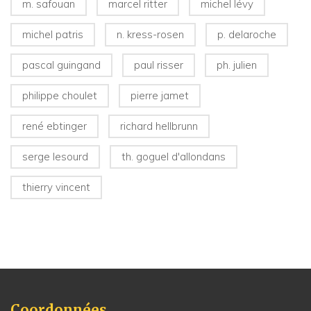
m. safouan
marcel ritter
michel lévy
michel patris
n. kress-rosen
p. delaroche
pascal guingand
paul risser
ph. julien
philippe choulet
pierre jamet
rené ebtinger
richard hellbrunn
serge lesourd
th. goguel d'allondans
thierry vincent
Coordonnées