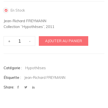
En Stock
Jean-Richard FREYMANN
Collection “Hypothèses”, 2011
quantité
+
-
AJOUTER AU PANIER
de
Amer
amour
-
Catégorie :
L'-
Hypothèses
(Nouvelle
Étiquette :
Jean-Richard FREYMANN
édition
revue
Share:
et
corrigée
1ère