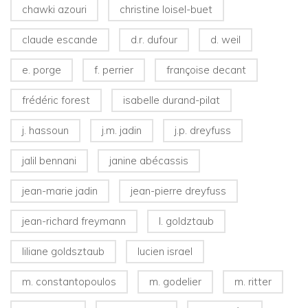
chawki azouri
christine loisel-buet
claude escande
d.r. dufour
d. weil
e. porge
f. perrier
françoise decant
frédéric forest
isabelle durand-pilat
j. hassoun
j.m. jadin
j.p. dreyfuss
jalil bennani
janine abécassis
jean-marie jadin
jean-pierre dreyfuss
jean-richard freymann
l. goldztaub
liliane goldsztaub
lucien israel
m. constantopoulos
m. godelier
m. ritter