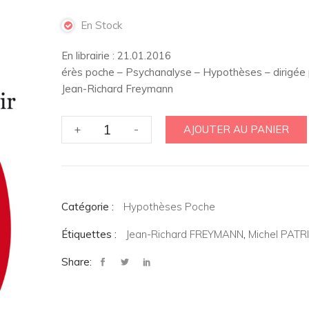
En Stock
En librairie : 21.01.2016
érès poche – Psychanalyse – Hypothèses – dirigée
Jean-Richard Freymann
quantité
+
-
AJOUTER AU PANIER
de
Du
délire
au
Catégorie :
désir
Hypothèses Poche
Étiquettes :
Jean-Richard FREYMANN
,
Michel PATR
Share: