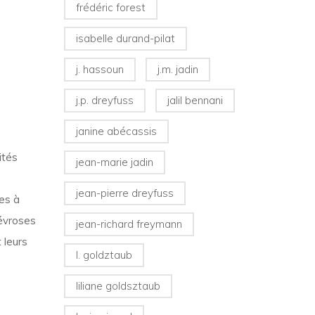
frédéric forest
isabelle durand-pilat
j. hassoun
j.m. jadin
j.p. dreyfuss
jalil bennani
janine abécassis
ités
jean-marie jadin
jean-pierre dreyfuss
ues à
névroses
jean-richard freymann
 leurs
l. goldztaub
liliane goldsztaub