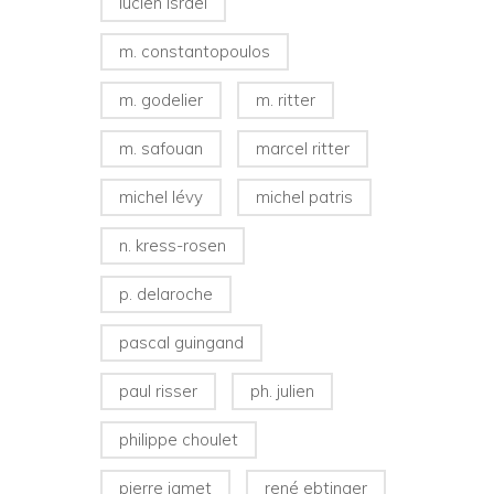
lucien israel
m. constantopoulos
m. godelier
m. ritter
m. safouan
marcel ritter
michel lévy
michel patris
n. kress-rosen
p. delaroche
pascal guingand
paul risser
ph. julien
philippe choulet
pierre jamet
rené ebtinger