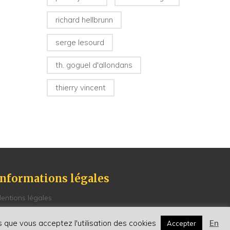
richard hellbrunn
serge lesourd
th. goguel d'allondans
thierry vincent
Informations légales
entions légales
olitique de Confidentialité
onditions générales de vente
ns que vous acceptez l'utilisation des cookies
En
Accepter