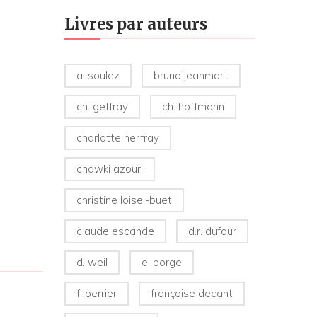
Livres par auteurs
a. soulez
bruno jeanmart
ch. geffray
ch. hoffmann
charlotte herfray
chawki azouri
christine loisel-buet
claude escande
d.r. dufour
d. weil
e. porge
f. perrier
françoise decant