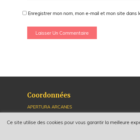
Enregistrer mon nom, mon e-mail et mon site dans 
Coordonnées
APERTURA ARCANES
16, avenue de la Paix - Simone Veil
67000 Strasbourg
Ce site utilise des cookies pour vous garantir la meilleure exp
03 88 35 19 93 (mardi après-midi et mercredi)
arcanes.apertura@gmail.com