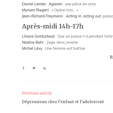
Daniel Lemler
:
Agieren
: une pièce en acte
Myriam Riegert
: « Opère-moi… »
Jean-Richard Freymann
:
Acting in
,
acting out
, pass
Après-midi 14h-17h
Liliane Goldsztaub
: Que se passe-t-il pendant l’ent
Nadine Bahi
: J’agis donc j’existe
Michel Lévy
: Une femme est battue
R
Previous article
Dépressions chez l’enfant et l’adolescent