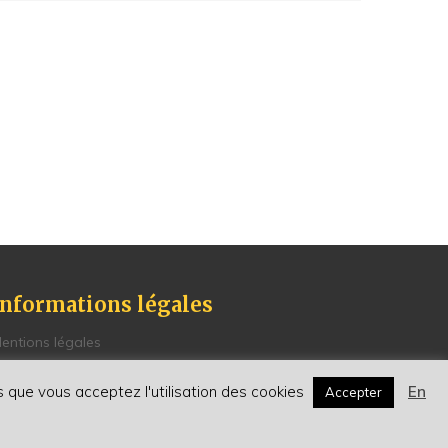
Informations légales
entions légales
olitique de Confidentialité
onditions générales de vente
ns que vous acceptez l'utilisation des cookies
En
Accepter
enseignements et contacts