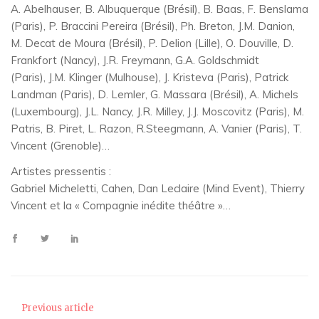
A. Abelhauser, B. Albuquerque (Brésil), B. Baas, F. Benslama
(Paris), P. Braccini Pereira (Brésil), Ph. Breton, J.M. Danion,
M. Decat de Moura (Brésil), P. Delion (Lille), O. Douville, D.
Frankfort (Nancy), J.R. Freymann, G.A. Goldschmidt
(Paris), J.M. Klinger (Mulhouse), J. Kristeva (Paris), Patrick
Landman (Paris), D. Lemler, G. Massara (Brésil), A. Michels
(Luxembourg), J.L. Nancy, J.R. Milley, J.J. Moscovitz (Paris), M.
Patris, B. Piret, L. Razon, R.Steegmann, A. Vanier (Paris), T.
Vincent (Grenoble)…
Artistes pressentis :
Gabriel Micheletti, Cahen, Dan Leclaire (Mind Event), Thierry
Vincent et la « Compagnie inédite théâtre »…
Previous article