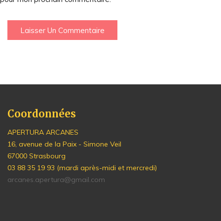
Coordonnées
APERTURA ARCANES
16, avenue de la Paix - Simone Veil
67000 Strasbourg
03 88 35 19 93 (mardi après-midi et mercredi)
arcanes.apertura@gmail.com