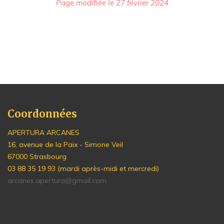
Page modifiée le 27 février 2024
Coordonnées
APERTURA ARCANES
16, avenue de la Paix - Simone Veil
67000 Strasbourg
03 88 35 19 93 (mardi après-midi et mercredi)
arcanes.apertura@gmail.com