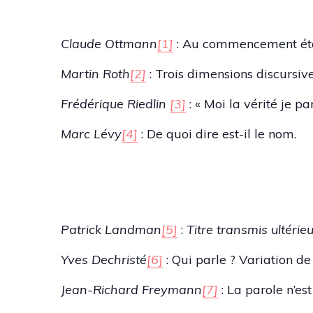
Claude Ottmann
[1]
:
Au commencement étai
Martin Roth
[2]
:
Trois dimensions discursives
Frédérique Riedlin
[3]
:
« Moi la vérité je pa
Marc Lévy
[4]
:
De quoi dire est-il le nom.
Patrick Landman
[5]
:
Titre transmis ultéri
Yves Dechristé
[6]
:
Qui parle ? Variation de
Jean-Richard Freymann
[7]
:
La parole n’es