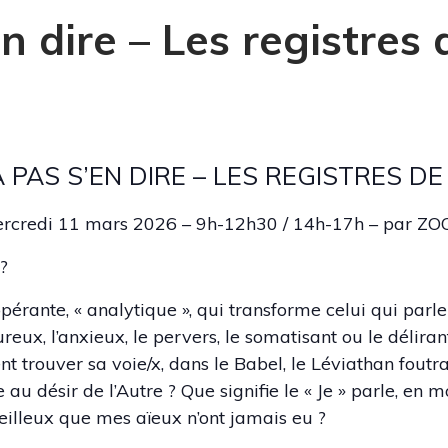
n dire – Les registres 
 PAS S’EN DIRE – LES REGISTRES D
rcredi 11 mars 2026 – 9h-12h30 / 14h-17h – par Z
?
pérante, « analytique », qui transforme celui qui parle 
ureux, l’anxieux, le pervers, le somatisant ou le délira
nt trouver sa voie/x, dans le Babel, le Léviathan fout
 au désir de l’Autre ? Que signifie le « Je » parle, en
veilleux que mes aïeux n’ont jamais eu ?